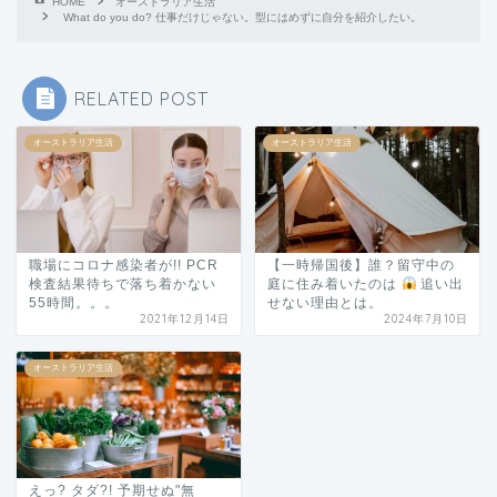
HOME
オーストラリア生活
What do you do? 仕事だけじゃない。型にはめずに自分を紹介したい。
RELATED POST
オーストラリア生活
オーストラリア生活
職場にコロナ感染者が!! PCR
【一時帰国後】誰？留守中の
検査結果待ちで落ち着かない
庭に住み着いたのは
追い出
55時間。。。
せない理由とは。
2021年12月14日
2024年7月10日
オーストラリア生活
えっ? タダ?! 予期せぬ"無