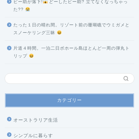
ピー助が落下!
どーしたピー助? 立てなくなっちゃっ
た??
たった１日の晴れ間。リゾート前の珊瑚礁でウミガメと
スノーケリング三昧
片道４時間。一泊二日ボホール島ほとんど一周の弾丸ト
リップ
カテゴリー
オーストラリア生活
シンプルに暮らす