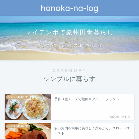
honoka-na-log
マイテンポで豪州田舎暮らし
海辺のいなか暮らしの日々あれこれ
― CATEGORY ―
シンプルに暮らす
シンプルに暮らす
手作り生チーズで超簡単タルト・フランベ
2020年11月11日
シンプルに暮らす
安いお肉を簡単に美味しく柔らかく。スロー・ロ
ースト