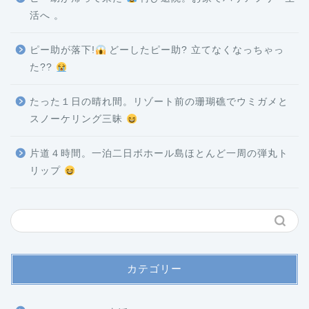
活へ 。
ピー助が落下!
どーしたピー助? 立てなくなっちゃっ
た??
たった１日の晴れ間。リゾート前の珊瑚礁でウミガメと
スノーケリング三昧
片道４時間。一泊二日ボホール島ほとんど一周の弾丸ト
リップ
カテゴリー