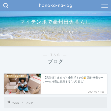
honoka-na-log
マイテンポで豪州田舎暮らし
海辺のいなか暮らしの日々あれこれ
― TAG ―
ブログ
オーストラリア生活
【忘備録】ええっ?! 全部消すの?
海外格安サー
バーを格安に更新する "お引越し"
2024年9月11日
HOME
ブログ