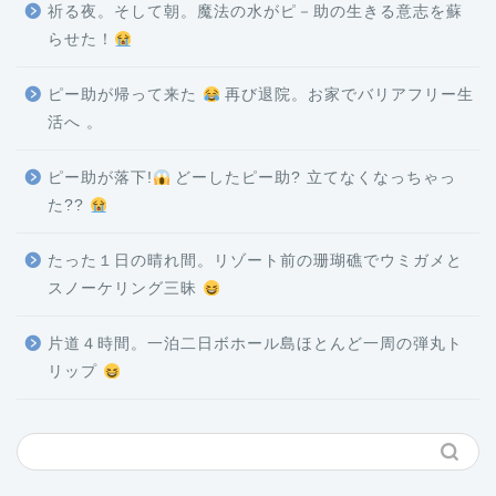
祈る夜。そして朝。魔法の水がピ－助の生きる意志を蘇
らせた！
ピー助が帰って来た
再び退院。お家でバリアフリー生
活へ 。
ピー助が落下!
どーしたピー助? 立てなくなっちゃっ
た??
たった１日の晴れ間。リゾート前の珊瑚礁でウミガメと
スノーケリング三昧
片道４時間。一泊二日ボホール島ほとんど一周の弾丸ト
リップ