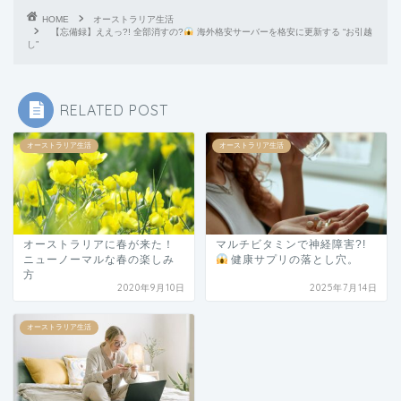
HOME
オーストラリア生活
【忘備録】ええっ?! 全部消すの?
海外格安サーバーを格安に更新する “お引越
し”
RELATED POST
オーストラリア生活
オーストラリア生活
オーストラリアに春が来た！
マルチビタミンで神経障害?!
ニューノーマルな春の楽しみ
健康サプリの落とし穴。
方
2020年9月10日
2025年7月14日
オーストラリア生活