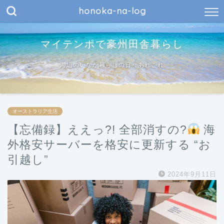
honoka-na-log
マイテンポで豪州田舎暮らし
海辺のいなか暮らしの日々あれこれ
オーストラリア生活
【忘備録】ええっ?! 全部消すの?
海
外格安サーバーを格安に更新する “お
引越し”
2024年9月11日