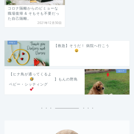
コロナ隔離からのビミョーな
職場復帰 & そもそも不要だっ
た自己隔離。
2021年12月30日
【救急】そうだ！ 病院へ行こう
【ヒナ鳥が通ってくるよ
】もんの野鳥
ベビー・シッティング