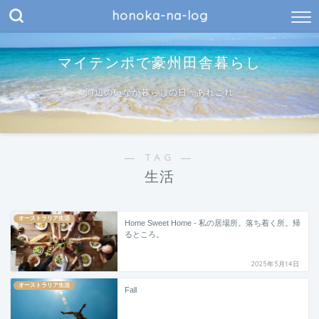
honoka-na-log
マイテンポで豪州田舎暮らし
海辺のいなか暮らしの日々あれこれ
― TAG ―
生活
オーストラリア生活
Home Sweet Home - 私の居場所。落ち着く所。帰
るところ。
2025年5月14日
オーストラリア生活
Fall