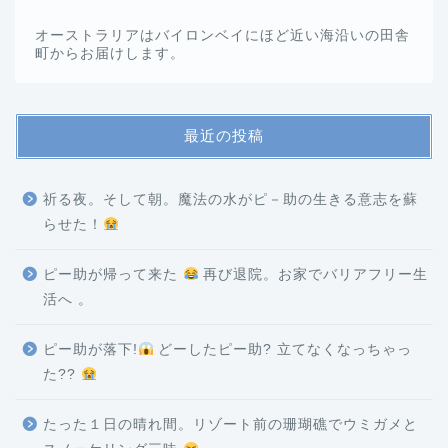
オーストラリアはバイロンベイにほど近い海沿いの田舎
町からお届けします。
最近の投稿
祈る夜。そして朝。魔法の水がピ－助の生きる意志を蘇
らせた！
ピー助が帰って来た
再び退院。お家でバリアフリー生
活へ 。
ピー助が落下!
どーしたピー助? 立てなくなっちゃっ
た??
たった１日の晴れ間。リゾート前の珊瑚礁でウミガメと