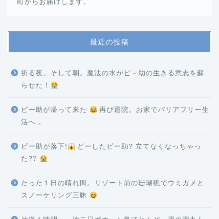
町からお届けします。
最近の投稿
祈る夜。そして朝。魔法の水がピ－助の生きる意志を蘇
らせた！
ピー助が帰って来た
再び退院。お家でバリアフリー生
活へ 。
ピー助が落下!
どーしたピー助? 立てなくなっちゃっ
た??
たった１日の晴れ間。リゾート前の珊瑚礁でウミガメと
スノーケリング三昧