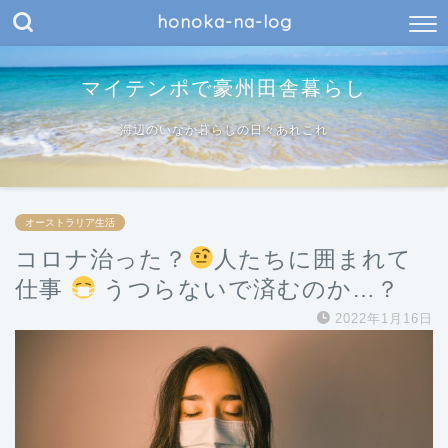
honoka-na-log
マイテンポで豪州田舎暮らし
海辺のいなか暮らしの日々あれこれ
オーストラリア生活
コロナ治った？
人たちに囲まれて
仕事
うつらないで済むのか…？
2022年1月16日