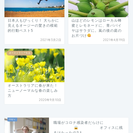
日本人もびっくり！ 大らかに
山ほどのレモンはローカル蜂
見えるオージーの驚きの模範
蜜とレモネードに、青パパイ
的行動ベスト5
ヤはサラダに。嵐の後の庭の
お片づけ
2021年3月2日
2021年4月19日
オーストラリア生活
オーストラリアに春が来た！
ニューノーマルな春の楽しみ
方
2020年9月10日
職場がコロナ感染者だらけに
オフィスに残
るはたったの3人。。。