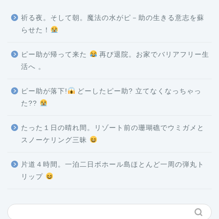
祈る夜。そして朝。魔法の水がピ－助の生きる意志を蘇
らせた！
ピー助が帰って来た
再び退院。お家でバリアフリー生
活へ 。
ピー助が落下!
どーしたピー助? 立てなくなっちゃっ
た??
たった１日の晴れ間。リゾート前の珊瑚礁でウミガメと
スノーケリング三昧
片道４時間。一泊二日ボホール島ほとんど一周の弾丸ト
リップ