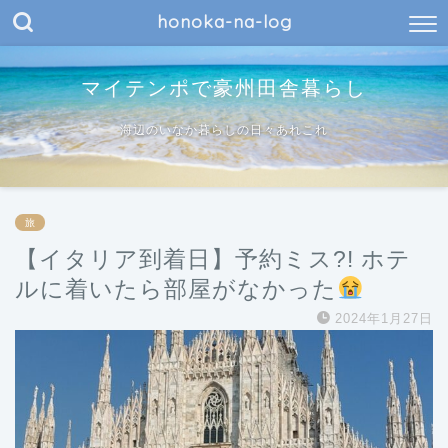
honoka-na-log
マイテンポで豪州田舎暮らし
海辺のいなか暮らしの日々あれこれ
旅
【イタリア到着日】予約ミス?! ホテ
ルに着いたら部屋がなかった
2024年1月27日