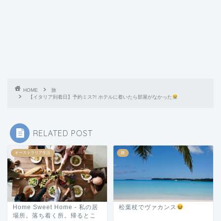
HOME
旅
【イタリア到着日】予約ミス?! ホテルに着いたら部屋がなかった
RELATED POST
オーストラリア生活
旅
Home Sweet Home - 私の居
松葉杖でヴァカンス
場所。落ち着く所。帰るとこ