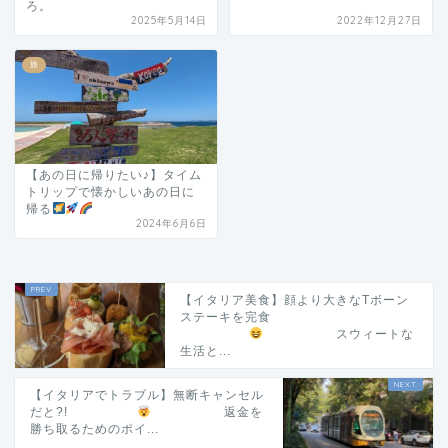
ろ。
2025年5月14日
2022年12月27日
旅
【あの日に帰りたい♪】タイム
トリップで懐かしいあの日に
帰る
2024年6月6日
【イタリア美食】顔より大きなTボーン
ステーキを完食
スウィートな
生活と...
【イタリアでトラブル】無断キャンセル
だと?!
返金を
勝ち取るためのポイ...