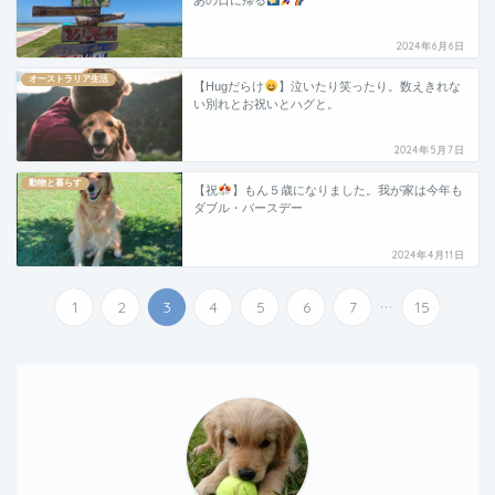
2024年6月6日
オーストラリア生活
【Hugだらけ
】泣いたり笑ったり。数えきれな
い別れとお祝いとハグと。
2024年5月7日
動物と暮らす
【祝
】もん５歳になりました。我が家は今年も
ダブル・バースデー
2024年4月11日
...
1
2
3
4
5
6
7
15