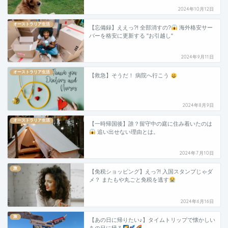
2024年10月12日
オーストラリア生活
【忘備録】ええっ?! 全部消すの?
海外格安サー
バーを格安に更新する "お引越し"
2024年9月11日
オーストラリア生活
【救急】そうだ！ 病院へ行こう
2024年8月9日
オーストラリア生活
【一時帰国後】誰？留守中の庭に住み着いたのは
追い出せない理由とは。
2024年7月10日
旅
【免税ショッピング】えっ?! 入国スタンプじゃダ
メ？ またもや丸ごと免税を逃す
2024年6月16日
旅
【あの日に帰りたい♪】タイムトリップで懐かしい
あの日に帰る