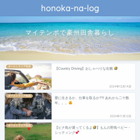
honoka-na-log
マイテンポで豪州田舎暮らし
海辺のいなか暮らしの日々あれこれ
オーストラリア生活
【Country Driving】おしゃべりな右腕
2024年12月14日
オーストラリア生活
愛に生きるか、仕事を取るか??! あれから二十数
年。。。
2024年11月12日
オーストラリア生活
【ヒナ鳥が通ってくるよ
】もんの野鳥ベビー・
シッティング