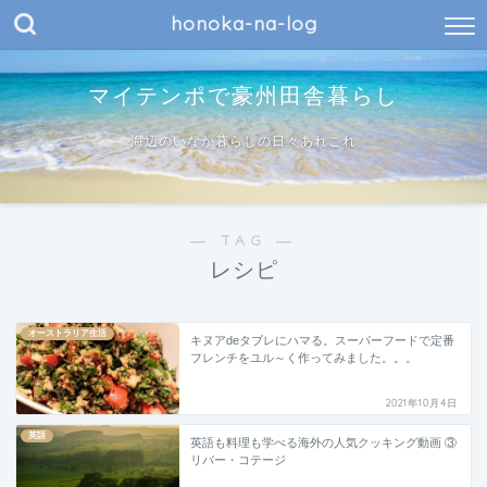
honoka-na-log
マイテンポで豪州田舎暮らし
海辺のいなか暮らしの日々あれこれ
― TAG ―
レシピ
オーストラリア生活
キヌアdeタブレにハマる。スーパーフードで定番
フレンチをユル～く作ってみました。。。
2021年10月4日
英語
英語も料理も学べる海外の人気クッキング動画 ③
リバー・コテージ