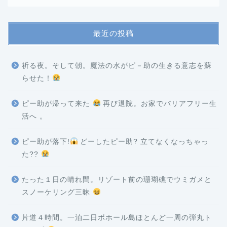
最近の投稿
祈る夜。そして朝。魔法の水がピ－助の生きる意志を蘇
らせた！
ピー助が帰って来た
再び退院。お家でバリアフリー生
活へ 。
ピー助が落下!
どーしたピー助? 立てなくなっちゃっ
た??
たった１日の晴れ間。リゾート前の珊瑚礁でウミガメと
スノーケリング三昧
片道４時間。一泊二日ボホール島ほとんど一周の弾丸ト