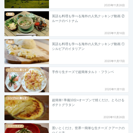
2020年11月26日
英語
英語も料理も学べる海外の人気クッキング動画 ②
ルークのベトナム
2020年11月16日
英語
英語も料理も学べる海外の人気クッキング動画 ①
シルビアのイタリアン
2020年11月13日
シンプルに暮らす
手作り生チーズで超簡単タルト・フランベ
2020年11月11日
シンプルに暮らす
超簡単! 準備10分+オーブンで焼くだけ。とろける
ポテトグラタン
2020年10月26日
スローライフ
置いとくだけ。世界一簡単な生チーズ クアークの
つくり方