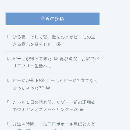
最近の投稿
祈る夜。そして朝。魔法の水がピ－助の生
きる意志を蘇らせた！😭
ピー助が帰って来た 😂 再び退院。お家でバ
リアフリー生活へ 。
ピー助が落下!😱 どーしたピー助? 立てなく
なっちゃった?? 😭
たった１日の晴れ間。リゾート前の珊瑚礁
でウミガメとスノーケリング三昧 😆
片道４時間。一泊二日ボホール島ほとんど