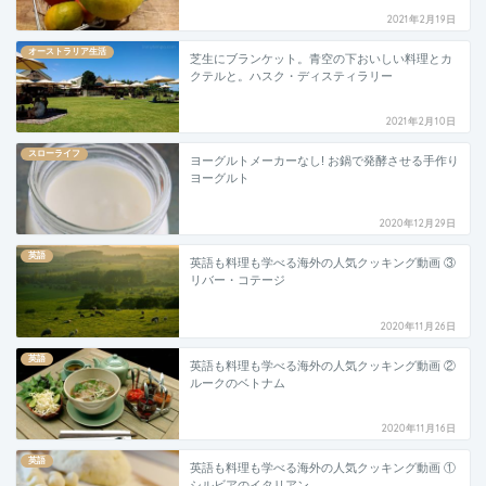
2021年2月19日
オーストラリア生活
芝生にブランケット。青空の下おいしい料理とカ
クテルと。ハスク・ディスティラリー
2021年2月10日
スローライフ
ヨーグルトメーカーなし! お鍋で発酵させる手作り
ヨーグルト
2020年12月29日
英語
英語も料理も学べる海外の人気クッキング動画 ③
リバー・コテージ
2020年11月26日
英語
英語も料理も学べる海外の人気クッキング動画 ②
ルークのベトナム
2020年11月16日
英語
英語も料理も学べる海外の人気クッキング動画 ①
シルビアのイタリアン