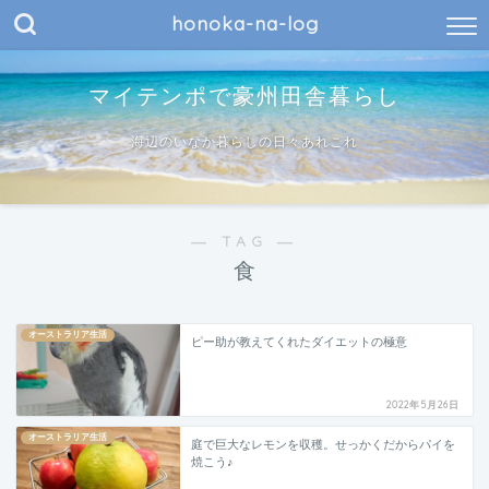
honoka-na-log
マイテンポで豪州田舎暮らし
海辺のいなか暮らしの日々あれこれ
― TAG ―
食
オーストラリア生活
ピー助が教えてくれたダイエットの極意
2022年5月26日
オーストラリア生活
庭で巨大なレモンを収穫。せっかくだからパイを
焼こう♪