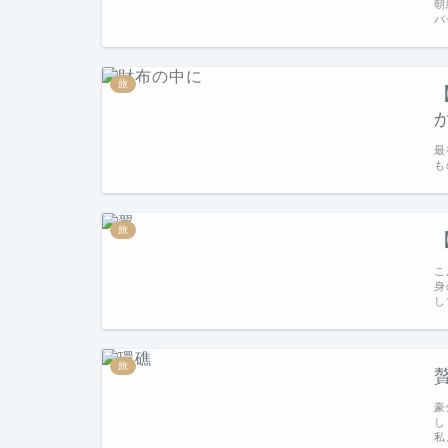
朝
バ
旅
最
も
旅
こ
身
し
旅
豪
し
私。