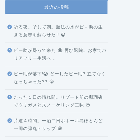
最近の投稿
祈る夜。そして朝。魔法の水がピ－助の生
きる意志を蘇らせた！😭
ピー助が帰って来た 😂 再び退院。お家でバ
リアフリー生活へ 。
ピー助が落下!😱 どーしたピー助? 立てなく
なっちゃった?? 😭
たった１日の晴れ間。リゾート前の珊瑚礁
でウミガメとスノーケリング三昧 😆
片道４時間。一泊二日ボホール島ほとんど
一周の弾丸トリップ 😆