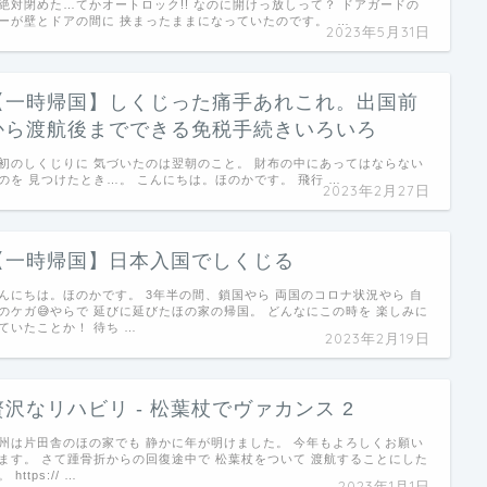
絶対閉めた…てかオートロック!! なのに開けっ放しって？ ドアガードの
ーが壁とドアの間に 挟まったままになっていたのです。 …
2023年5月31日
【一時帰国】しくじった痛手あれこれ。出国前
から渡航後までできる免税手続きいろいろ
初のしくじりに 気づいたのは翌朝のこと。 財布の中にあってはならない
のを 見つけたとき…。 こんにちは。ほのかです。 飛行 …
2023年2月27日
【一時帰国】日本入国でしくじる
んにちは。ほのかです。 3年半の間、鎖国やら 両国のコロナ状況やら 自
のケガ😅やらで 延びに延びたほの家の帰国。 どんなにこの時を 楽しみに
ていたことか！ 待ち …
2023年2月19日
贅沢なリハビリ - 松葉杖でヴァカンス 2
州は片田舎のほの家でも 静かに年が明けました。 今年もよろしくお願い
ます。 さて踵骨折からの回復途中で 松葉杖をついて 渡航することにした
 https:// …
2023年1月1日