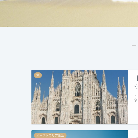
―
旅
ト

オーストラリア生活