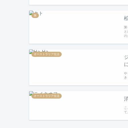
旅
第
と
の
オーストラリア生活
や
き
オーストラリア生活
こ
て