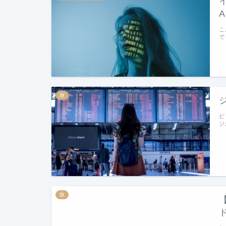
こ
で
旅
ピ
ジ
旅