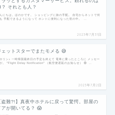
イラッとするカスタマーサービス。頼れるのは
AI？ それとも人？
んにちは。ほのかです。 ショッピングに旅の手配。 自宅からネットで何
も 手配できるようになって ホントに便利になった世の中。 …
2023年7月31日
ジェットスターでまたモメる 😅
ロリン♪ 一時帰国最終日の予定を終えて 電車に乗ったところに メッセー
が。 "Flight Delay Notification" （航空便遅延のお知らせ） 😨 …
2023年7月2日
【盗難?!】真夜中ホテルに戻って驚愕。部屋の
ドアが開いてる？ 😱