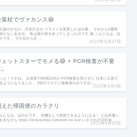
松葉杖でヴァカンス😆
七波のさなか、日本行きの フライトを変更したほの家。 それから2週間
経たないある日。 私は踵の骨を折ってしまったのです 😱 こんにちは。ほ
かです。 その日から左 …
2022年12月27日
ジェットスターでモメる😅 + PCR検査が不要
に。
っと！ですね。 出発前72時間以内の PCR検査を受けずに 日本に入国で
るようになりました。 3回のワクチン接種者のみですが…。 …
2022年9月4日
消えた帰国便のカラクリ
んにちは。ほのかです。 待機なしで帰国できるようになる！ と以前書い
おきながら https://inmytempo.com/with-no-iso/ いざそれが10日余 …
2022年4月25日